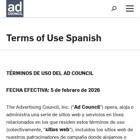
S
h
M
o
e
w
n
S
u
e
Terms of Use Spanish
a
r
c
h
TÉRMINOS DE USO DEL AD COUNCIL
FECHA EFECTIVA: 5 de febraro de 2026
The Advertising Council, Inc. ("
Ad Council
") opera, aloja o
administra una serie de sitios web y servicios en línea
relacionados en los que residen estos términos de uso
(colectivamente, "
sitios web
"), incluidos los sitios web de
nuestros patrocinadores de campaña donde alojamos o