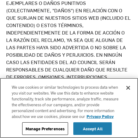
EJEMPLARES O DAÑOS PUNITIVOS
(COLECTIVAMENTE, "DAÑOS") EN RELACIÓN CON O
QUE SURJAN DE NUESTROS SITIOS WEB (INCLUIDO EL
CONTENIDO) O ESTOS TÉRMINOS,
INDEPENDIENTEMENTE DE LA FORMA DE ACCIÓN O
LA RAZÓN DEL RECLAMO, YA SEA QUE ALGUNA DE
LAS PARTES HAYA SIDO ADVERTIDA O NO SOBRE LA
POSIBILIDAD DE DAÑOS Y PERJUICIOS. EN NINGÚN
CASO LAS ENTIDADES DEL AD COUNCIL SERÁN
RESPONSABLES DE CUALQUIER DAÑO QUE RESULTE
DE ERRORES, OMISIONES, INTERRUPCIONES,
ELIMINACIÓN DE ARCHIVOS, DEFECTOS, RETRASOS EN
We use cookies or similar technologies to process data when
LA OPERACIÓN O TRANSMISIÓN, O CUALQUIER FALLA
you visit our websites. We use this data to enhance website
EN EL RENDIMIENTO, YA SEA CAUSADA O NO POR
functionality, track site performance, analyze traffic, measure
the effectiveness of our campaigns, and/or provide
ACONTECIMIENTOS FUERA DEL CONTROL RAZONABLE
personalized content and advertising. For more information
DEL AD COUNCIL, INCLUIDOS, ENTRE OTROS, CASOS
about how we use cookies, please see our
Privacy Policy
FORTUITOS, FALLAS DE LA LÍNEA DE COMUNICACIÓN,
ROBO, DESTRUCCIÓN O ACCESO NO AUTORIZADO A
Manage Preferences
Accept All
LOS REGISTROS, PROGRAMAS O SERVICIOS DE ESTE